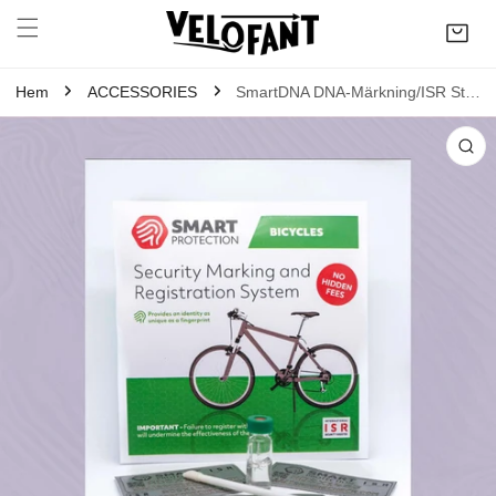
A TILL INNEHÅLLET
Hem
ACCESSORIES
SmartDNA DNA-Märkning/ISR Stöldskydd
LL PRODUKTINFORMATION