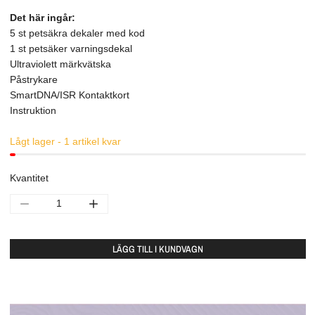
Det här ingår:
5 st petsäkra dekaler med kod
1 st petsäker varningsdekal
Ultraviolett märkvätska
Påstrykare
SmartDNA/ISR Kontaktkort
Instruktion
Lågt lager - 1 artikel kvar
Kvantitet
MINSKA KVANTITETEN FÖR SMARTDNA DNA-MÄRKNING/ISR STÖLDSKYDD
ÖKA KVANTITETEN FÖR SMARTDNA DNA-MÄRKNING/ISR
LÄGG TILL I KUNDVAGN