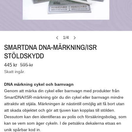
ÖPPNA MEDIA I GALLERIVY
1
/
4
av
SMARTDNA DNA-MÄRKNING/ISR
STÖLDSKYDD
Försäljningspris
445 kr
Vanligt
595 kr
pris
Skatt ingår.
DNA märkning cykel och barnvagn
Genom att märka din cykel eller barnvagn med produkter från
SmartDNA/ISR-märkning gör du din cykel eller barnvagn mindre
attraktiv att stjäla. Märkningen är nästintill omöjlig att få bort utan
att skada objektet och gör att tjuven kan kopplas till stölden.
Dessutom kan den identifieras av polis och försäkringsbolag, som
kan se vem som äger cykeln. I de petsäkra dekalerna etsas en
unik spårbar kod in.